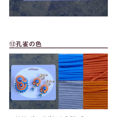
⑫孔雀の色