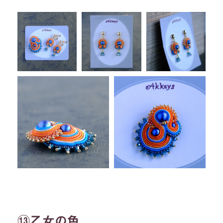
⑬乙女の色