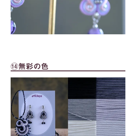
⑭無彩の色