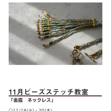
11月ビーズステッチ教室
「金霞 ネックレス
」
○11/18(火
)
・20(木)